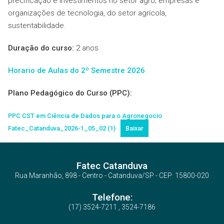
precificação e investimentos no setor agro; empresas e
organizações de tecnologia, do setor agrícola,
sustentabilidade.
Duração do curso:
2 anos
Horario de Aulas do 2º Semestre 2026
Plano Pedagógico do Curso (PPC):
PPC CST em Ciência de Dados para o Agronegocio
Fatec_Catanduva_2026-1_05_02 (1)
Baixar
Fatec Catanduva
Rua Maranhão, 898 - Centro - Catanduva/SP - CEP: 15800-020
Telefone:
(17) 3524-7211 , 3524-7186